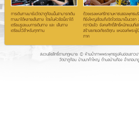
การเดินทางมายังวัดป่าภูก้อนนั้นสามารถเดิน
ด้วยแรงแห่งศรัทธามหาชนของพุทธบริษั
ทางมาได้หลายเส้นทาง โดยในหัวข้อนี้เราได้
ที่ยิ่งใหญ่เชื่อมถึงจิตใจต่อมาเป็นเวลา
เตรียมรูปแบบการเดินทาง และ เส้นทาง
กว่าปีแล้ว ยังคงศักดิ์สิทธิ์หนักแน่นที่เส
เตรียมไว้สำหรับทุกท่าน
สร้างยกยอเกียรติคุณ แห่งองค์พระผู้ม
ภาค
สงวนลิขสิทธิ์ตามกฏหมาย © ห้ามนำภาพพระพุทธรูปหินอ่อนขาวปางป
วัดป่าภูก้อน บ้านนาคำใหญ่ ตำบลบ้านก้อง อำเภอนายู